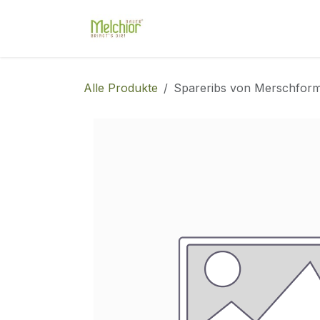
Zum Inhalt springen
Shop
Unser Hof
Diens
Alle Produkte
Spareribs von Merschfor