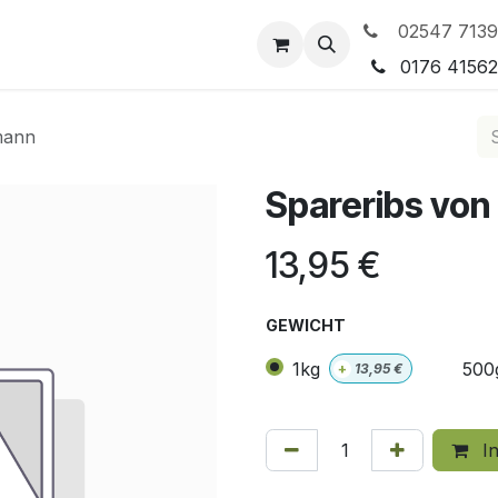
02547 7139
tleistungen
Preisgestaltung
0176 4156
mann
Spareribs vo
13,95
€
GEWICHT
1kg
500
+
13,95
€
In