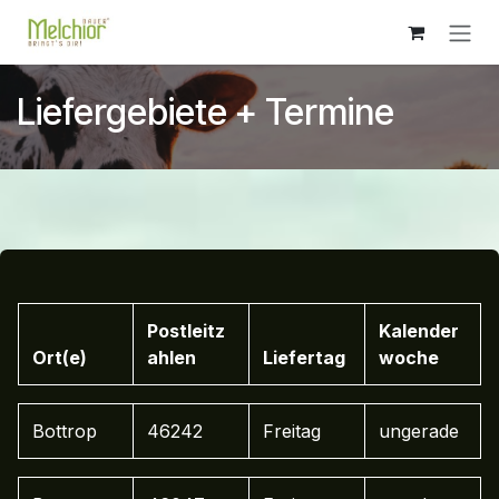
Zum Inhalt springen
Liefergebiete + Termine
Postleitz
Kalender
Ort(e)
ahlen
Liefertag
woche
Bottrop
46242
Freitag
ungerade