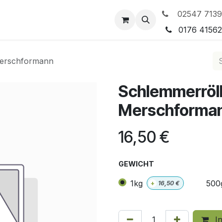
02547 7139
tleistungen
Preisgestaltung
0176 4156
Merschformann
Schlemmerröl
Merschforma
16,50
€
GEWICHT
1kg
500
+
16,50
€
In