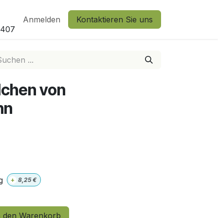
Anmelden
Kontaktieren Sie uns
2407
lchen von
nn
g
+
8,25
€
 den Warenkorb