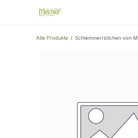
Zum Inhalt springen
Shop
Unser Hof
Diens
Alle Produkte
Schlemmerröllchen von 