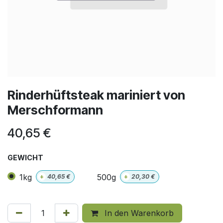
Rinderhüftsteak mariniert von
Merschformann
40,65
€
GEWICHT
1kg
500g
+
40,65
€
+
20,30
€
In den Warenkorb