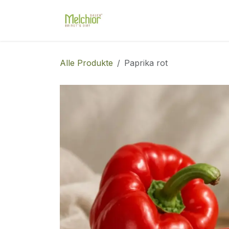
Zum Inhalt springen
Shop
Unser Hof
Diens
Alle Produkte
Paprika rot