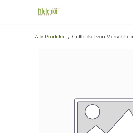
Zum Inhalt springen
Shop
Unser Hof
Diens
Alle Produkte
Grillfackel von Merschfo