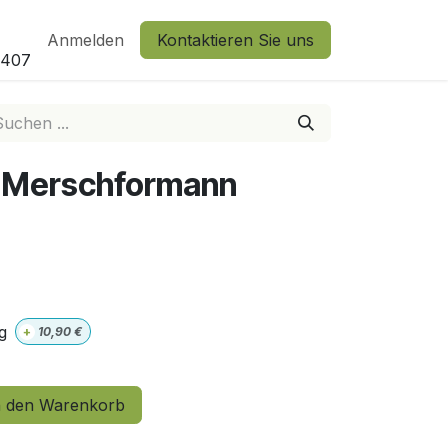
Anmelden
Kontaktieren Sie uns
2407
on Merschformann
g
+
10,90
€
 den Warenkorb