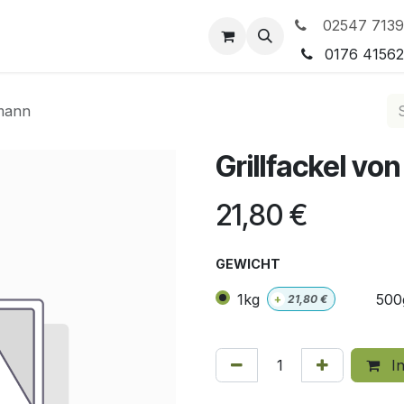
02547 7139
tleistungen
Preisgestaltung
0176 4156
rmann
Grillfackel v
21,80
€
GEWICHT
1kg
500
+
21,80
€
In