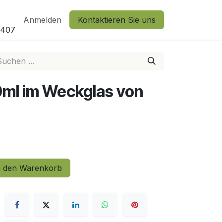
Anmelden
Kontaktieren Sie uns
2407
ml im Weckglas von
 den Warenkorb