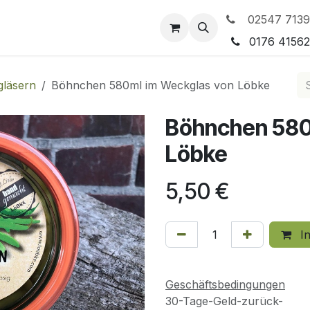
02547 7139
tleistungen
Preisgestaltung
0176 4156
gläsern
Böhnchen 580ml im Weckglas von Löbke
Böhnchen 580
Löbke
5,50
€
In
Geschäftsbedingungen
30-Tage-Geld-zurück-