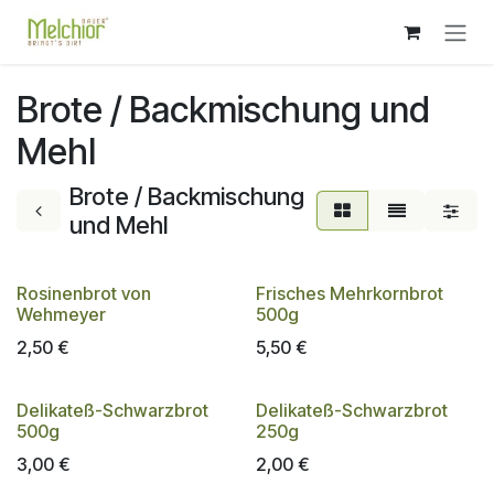
Zum Inhalt springen
Brote / Backmischung und
Mehl
Brote / Backmischung
und Mehl
Rosinenbrot von
Frisches Mehrkornbrot
Wehmeyer
500g
2,50
€
5,50
€
Delikateß-Schwarzbrot
Delikateß-Schwarzbrot
500g
250g
3,00
€
2,00
€